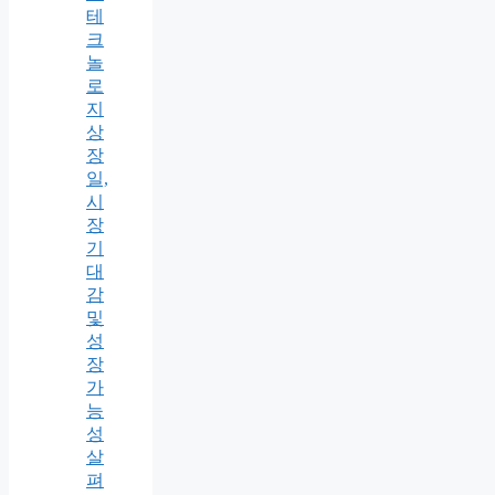
테
크
놀
로
지
상
장
일,
시
장
기
대
감
및
성
장
가
능
성
살
펴