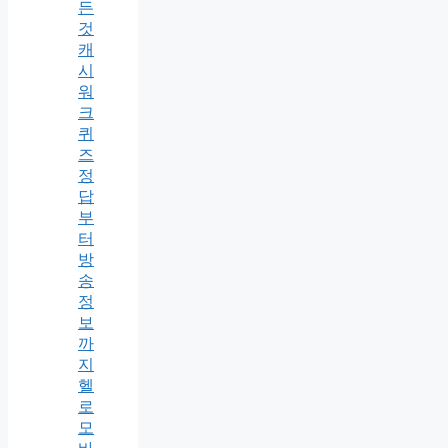
든
것
캐
시
워
크
퀴
즈
정
답
부
터
방
송
정
보
까
지
헬
로
모