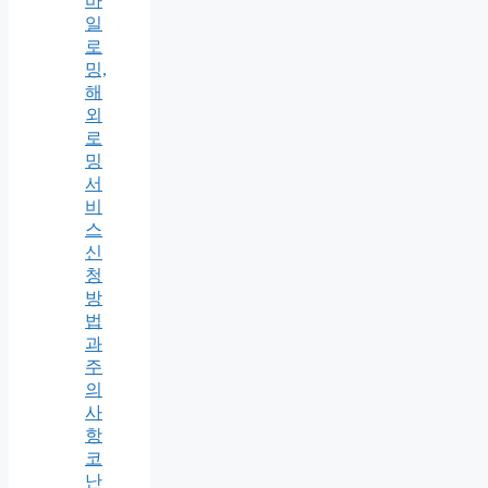
바
일
로
밍,
해
외
로
밍
서
비
스
신
청
방
법
과
주
의
사
항
코
난