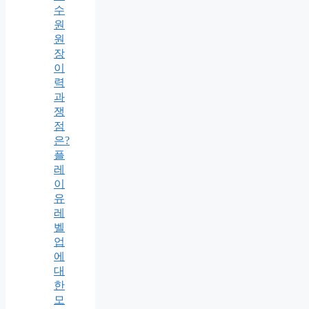
수
원
원
장
이
력
과
쟁
점
은?
플
레
이
유
레
벨
업
에
대
한
모