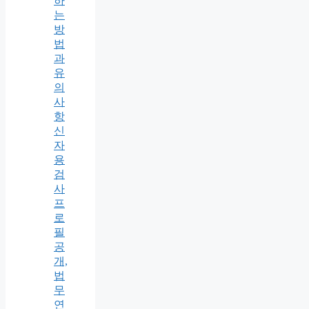
하
는
방
법
과
유
의
사
항
신
자
용
검
사
프
로
필
공
개,
법
무
연