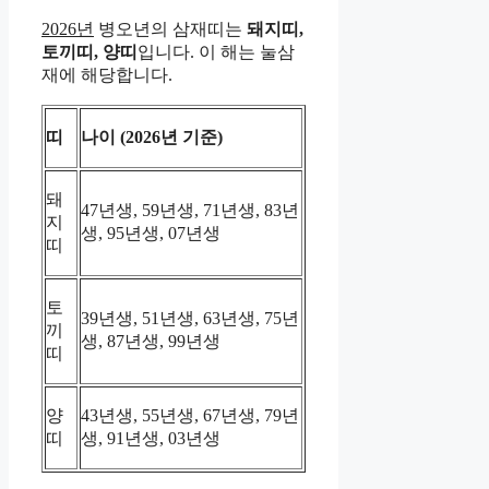
2026년
병오년의 삼재띠는
돼지띠,
토끼띠, 양띠
입니다. 이 해는 눌삼
재에 해당합니다.
띠
나이 (2026년 기준)
돼
47년생, 59년생, 71년생, 83년
지
생, 95년생, 07년생
띠
토
39년생, 51년생, 63년생, 75년
끼
생, 87년생, 99년생
띠
양
43년생, 55년생, 67년생, 79년
띠
생, 91년생, 03년생