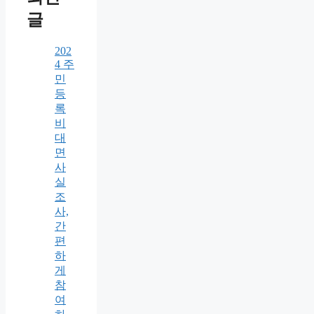
글
202
4 주
민
등
록
비
대
면
사
실
조
사,
간
편
하
게
참
여