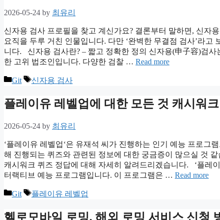
2026-05-24
by
최유리
신자용 검사 프로필을 찾고 계신가요? 결론부터 말하면, 신자용
요직을 두루 거친 인물입니다. 다만 ‘완벽한 무결점 검사’라고
니다. 신자용 검사란? – 짧고 정확한 정의 신자용(申子容)검사
한 고위 법조인입니다. 다양한 검찰 …
Read more
Categories
Tags
Git
신자용 검사
플레이유 레벨업에 대한 모든 것 캐시워크
2026-05-24
by
최유리
‘플레이유 레벨업‘은 유재석 씨가 진행하는 인기 예능 프로그램
해 진행되는 퀴즈와 관련된 정보에 대한 궁금증이 많으실 것 같습
캐시워크 퀴즈 정답에 대해 자세히 알려드리겠습니다. ‘플레이유
터랙티브 예능 프로그램입니다. 이 프로그램은 …
Read more
Categories
Tags
Git
플레이유 레벨업
헬로모바일 로밍, 해외 로밍 서비스 신청