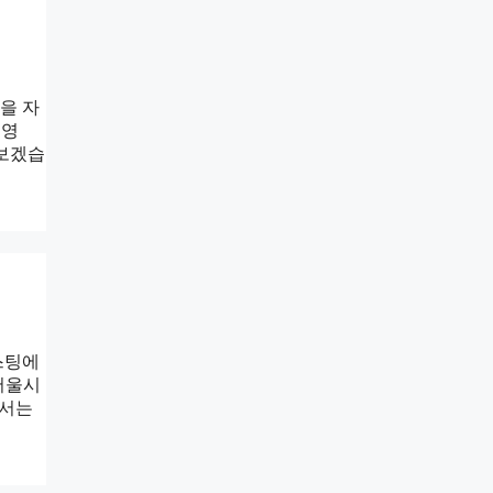
을 자
임영
펴보겠습
스팅에
서울시
에서는