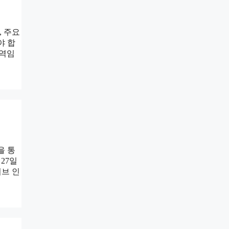
, 주요
야 합
 역임
을 통
27일
이브 인