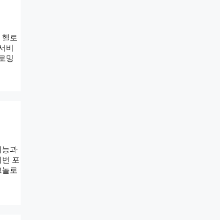
 헬로
 서비
 로밍
지능과
이번 포
크놀로