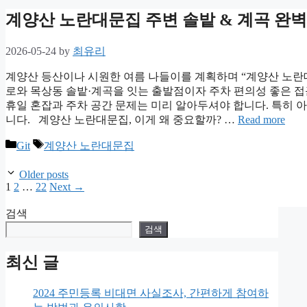
계양산 노란대문집 주변 솔밭 & 계곡 완벽 가
2026-05-24
by
최유리
계양산 등산이나 시원한 여름 나들이를 계획하며 “계양산 노란
로와 목상동 솔밭·계곡을 잇는 출발점이자 주차 편의성 좋은 접
휴일 혼잡과 주차 공간 문제는 미리 알아두셔야 합니다. 특히 
니다. 계양산 노란대문집, 이게 왜 중요할까? …
Read more
Categories
Tags
Git
계양산 노란대문집
Older posts
Page
Page
Page
1
2
…
22
Next
→
검색
검색
최신 글
2024 주민등록 비대면 사실조사, 간편하게 참여하